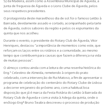
SJ da Madeira, assim como a Assembleia Municipal de Águeda, a
Junta de freguesia de Águeda e o Lions Clube de Águeda, pelos
seus respetivos presidentes.
O protagonista deste maravilhoso dia de sol foi o famoso Leitão à
Bairrada, devidamente assado e cortado, acompanhado pela tarte
de Águeda, outros sabores da região e pelos os espumantes da
quinta que nos acolheu.
Durante o evento, o presidente do Rotary Club de Águeda, Vitor
Henriques, destacou “a importância de momentos como este, que
reforçam os laços entre os rotários e a comunidade, ao mesmo
tempo que contribuem para causas que fazem a diferença na vida
de muitas pessoas”.
O almoço contou ainda com a leitura de uma resenha histórica do
Eng.º Celestino de Almeida, remetendo à origem do prato
celebrado, com a intervenção de Rui Matoso, a fim de apresentar o
programa de celebração do centenário do Rotary Clube de Lisboa
a decorrer em janeiro do próximo ano, com a habitual boa
disposição que já é marca da Festa Rotária do Leitão à Bairrada do
Rotary Club de Águeda e com a visita à Adega da quinta, onde o
enólogo Engª Bruno Seabra descreveu o processo de produção