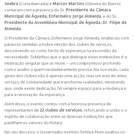
Seabra
(Curia-Bairrada) e
Marcos Martins
(Oliveira do Bairro)
contaram com a presença do Sr.
Presidente da Câmara
Municipal de Águeda, Enfermeiro Jorge Almeida
, e do Sr.
Presidente da Assembleia Municipal de Águeda, Dr. Filipe de
Almeida
.
O Presidente da Câmara, Enfermeiro Jorge Almeida, enalteceu com
palavras sentidas a nobre missão dos clubes de serviços,
descrevendo-os como faróis de esperança na escuridão da
necessidade. Sublinhou que o que distingue estas instituições é a
motivação singular que as move – um compromisso profundo
com o auxílio a quem verdadeiramente precisa. Na sua visão, cada
gesto dos clubes não é apenas uma acção, mas um acto de amor,
um laço de solidariedade que transforma realidades, mostrando
que, onde existe dedicação, há sempre espaço para a mudança e
para a renovação da esperança.
Além disso, o evento contou com a honrosa presença de
representantes de
22 clubes de serviços
, reforçando a união e o
espírito de colaboração entre as diversas instituições que
partilham os valores do Rotary.
No seu discurso, o Governador António Simões Pinto exaltou os