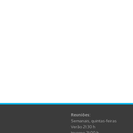
Reuniões:
Semanais, quintas-feiras
Verão 21:30 h
Inverno 21:00 h