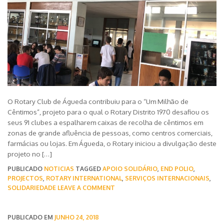
O Rotary Club de Águeda contribuiu para o “Um Milhão de
Cêntimos”, projeto para o qual o Rotary Distrito 1970 desafiou os
seus 91 clubes a espalharem caixas de recolha de cêntimos em
zonas de grande afluência de pessoas, como centros comerciais,
farmácias ou lojas. Em Águeda, o Rotary iniciou a divulgação deste
projeto no […]
PUBLICADO
NOTICIAS
TAGGED
APOIO SOLIDÁRIO
,
END POLIO
,
PROJECTOS
,
ROTARY INTERNATIONAL
,
SERVIÇOS INTERNACIONAIS
,
SOLIDARIEDADE
LEAVE A COMMENT
PUBLICADO EM
JUNHO 24, 2018