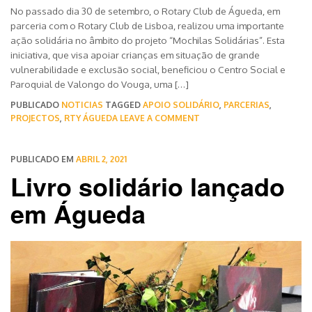
No passado dia 30 de setembro, o Rotary Club de Águeda, em
parceria com o Rotary Club de Lisboa, realizou uma importante
ação solidária no âmbito do projeto “Mochilas Solidárias”. Esta
iniciativa, que visa apoiar crianças em situação de grande
vulnerabilidade e exclusão social, beneficiou o Centro Social e
Paroquial de Valongo do Vouga, uma […]
PUBLICADO
NOTICIAS
TAGGED
APOIO SOLIDÁRIO
,
PARCERIAS
,
PROJECTOS
,
RTY ÁGUEDA
LEAVE A COMMENT
PUBLICADO EM
ABRIL 2, 2021
Livro solidário lançado
em Águeda