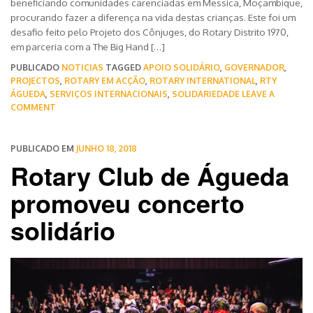
beneficiando comunidades carenciadas em Messica, Moçambique,
procurando fazer a diferença na vida destas crianças. Este foi um
desafio feito pelo Projeto dos Cônjuges, do Rotary Distrito 1970,
em parceria com a The Big Hand […]
PUBLICADO
NOTICIAS
TAGGED
APOIO SOLIDÁRIO
,
GOVERNADOR
,
PROJECTOS
,
ROTARY EM ACÇÃO
,
ROTARY INTERNATIONAL
,
RTY
ÁGUEDA
,
SERVIÇOS INTERNACIONAIS
,
SOLIDARIEDADE
LEAVE A
COMMENT
PUBLICADO EM
JUNHO 18, 2018
Rotary Club de Águeda
promoveu concerto
solidário