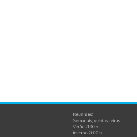
Reuniões:
Semanais, quintas-feiras
Verão 21:30 h
Inverno 21:00 h