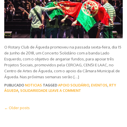
O Rotary Club de Águeda promoveu na passada sexta-feira, dia 15
de Junho de 2018, um Concerto Solidário com a banda Lado
Esquerdo, com o objetivo de angariar fundos, para apoiar três
Projetos Sociais, promovidos pela CERCIAG, CENSI E LAAC, no
Centro de Artes de Águeda, com o apoio da Câmara Municipal de
Águeda. Nas próximas semanas serão […]
PUBLICADO
NOTICIAS
TAGGED
APOIO SOLIDÁRIO
,
EVENTOS
,
RTY
ÁGUEDA
,
SOLIDARIEDADE
LEAVE A COMMENT
Post
←
Older posts
navigation