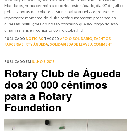
Mandatos, numa cerimónia ocorrida este sábado, dia 07 de Julho
pelas 17 horas na Biblioteca Municipal Manuel Alegre. Neste
importante momento do clube rotário marcaram presença as
diversas instituições do nosso concelho que ao longo do ano
dinamizaram, em conjunto com o clube, […]
PUBLICADO
NOTICIAS
TAGGED
APOIO SOLIDÁRIO
,
EVENTOS
,
PARCERIAS
,
RTY ÁGUEDA
,
SOLIDARIEDADE
LEAVE A COMMENT
PUBLICADO EM
JULHO 3, 2018
Rotary Club de Águeda
doa 20 000 cêntimos
para a Rotary
Foundation