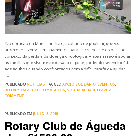
‘No coração da Mãe’ é um livro, acabado de publicar, que visa
promover diversos ensinamentos para as crianças e os pais, no
contexto da perda e da doença oncológica. A sua missão é apoiar
as famílias que vivem este desafio gigante, podendo ser muito útil
aos adultos quando confrontados com a difícil tarefa de ajudar
[…]
PUBLICADO
NOTICIAS
TAGGED
APOIO SOLIDÁRIO
,
EVENTOS
,
ROTARY EM ACÇÃO
,
RTY ÁGUEDA
,
SOLIDARIEDADE
LEAVE A
COMMENT
PUBLICADO EM
JULHO 15, 2018
Rotary Club de Águeda